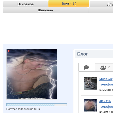
Блог
( 1 )
Основное
Др
Шпионаж
Блог
2
Милёнок
телефон
коммент с
aleks16
телефон
Портрет заполнен на 80 %
зачем,я 