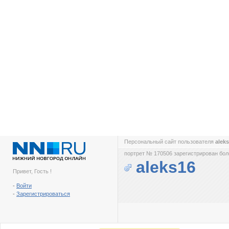
Персональный сайт пользователя
alek
портрет № 170506 зарегистрирован боле
aleks16
Привет, Гость !
-
Войти
-
Зарегистрироваться